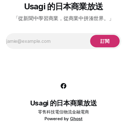
示了結合生成式 AI 推出的新功能，包括「#hashtag 搜尋」和
Usagi 的日本商業放送
「精細至分鐘的天氣預測」。可以說日本是繼歐美市場之後，
Google 在生成式AI面向重點拓展的國家之一。本文將分享
「從新聞中學習商業，從商業中拼湊世界。」
訂閱
Usagi 的日本商業放送
零售
科技
電信
物流
金融
電商
Powered by
Ghost