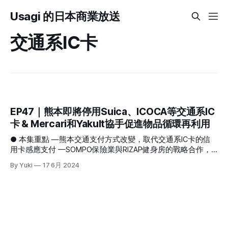
Usagi 的日本商業放送
交通系IC卡
EP47｜熊本即將停用Suica、ICOCA等交通系IC
卡 & Mercari和Yakult協手促進物品循環再利用
● 本集重點 —熊本交通支付方式改變，取代交通系IC卡的信
用卡感應支付 —SOMPO保險業與RIZAP健身房的戰略合作，
活用健康和保險數據來提供個性化服務及推展預防醫療發展
By Yuki
17 6月 2024
—Mercari 看好家庭中的「隱藏資產」和 Yakult 合作，利用
Yakult 的宅配網絡協助民眾將閒置物品回收再利用 1､熊本交通
支付方式改變，取代交通系IC卡的信用卡感應支付 #熊本交通
支付方式轉移，取代交通系IC卡的信用卡感應支付 五月底，熊
本縣內的熊本電鐵、熊本巴士、九州產交巴士等5家主要公共
運輸公司宣布，由於全國交通系IC卡系統需要承擔的維運成本