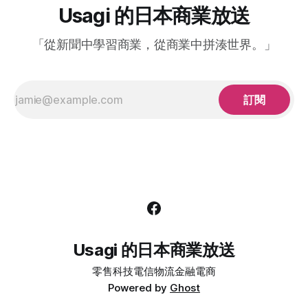
過於高昂，未來將停止使用Suica、ICOCA、PASMO等全國交
Usagi 的日本商業放送
通IC卡，並預計最快2024年內由信用卡等感應支付來取代。這
將成為日本首個導入交通IC卡系統後撤出的地區，也給日本國
「從新聞中學習商業，從商業中拼湊世界。」
內公共交通支付系統帶來新的影響。 熊本全國交通IC卡支付系
統的導入始於2016年，目前導入對應的機器約900台左右。近
期面臨12億日圓的設備更新費用，如改用支援信用卡支付的系
統，僅需約7億日圓。經過評估後，五家公共運輸公司決定停
訂閱
用交通IC卡。這項決定也不僅僅只
Usagi 的日本商業放送
零售
科技
電信
物流
金融
電商
Powered by
Ghost