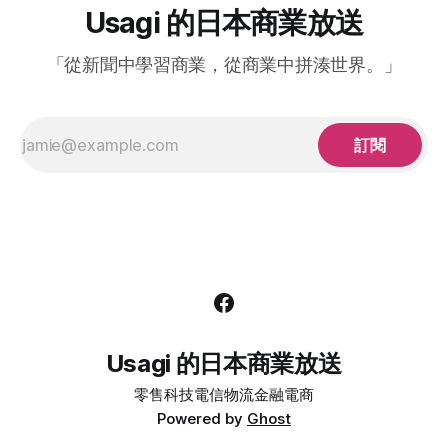
數高達 2100 萬人的電子漫畫平台「めちゃコミ
Usagi 的日本商業放送
(Mechacomic)」。儘管全球的電子漫畫市場正以驚人的速度
發展，但對帝人來說，INFOCOM 僅為其情報通信設施的一部
「從新聞中學習商業，從商業中拼湊世界。」
分，與其核心的醫療健康業務關聯性較弱。加上近期集團收益
不穩，因此決定出售 INFOCOM 的股份。 在數位化浪潮的推動
下，電子漫畫平台已成為現代娛樂產業中的一個重要領域，吸
引了大量的投資與創新。但其實身為漫畫大國的日本，在電子
訂閱
漫畫領域卻早已
Usagi 的日本商業放送
零售
科技
電信
物流
金融
電商
Powered by
Ghost