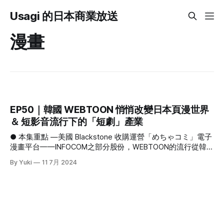
Usagi 的日本商業放送
漫畫
EP50｜韓國 WEBTOON 悄悄改變日本頁漫世界
＆ 短影音流行下的「短劇」產業
● 本集重點 —美國 Blackstone 收購運營「めちゃコミ」電子
漫畫平台——INFOCOM之部分股份，WEBTOON的流行從韓國
走向世界。 —TikTok短影音的流行帶動日本短劇市場，短劇
By Yuki
11 7月 2024
成為品牌向年輕受眾溝通的新媒介 1､美國 Blackstone 收購運
營「めちゃコミ」電子漫畫平台——INFOCOM之部分股份，
WEBTOON的流行從韓國走向世界。 美國投資機構
Blackstone 日前宣布將以 TOB 形式收購日本帝人和雙日旗下
的上市子公司インフォコム (INFOCOM) 中帝人保有的股份，
預計交易額將達到 2700 億日圓。INFOCOM 經營著日本會員