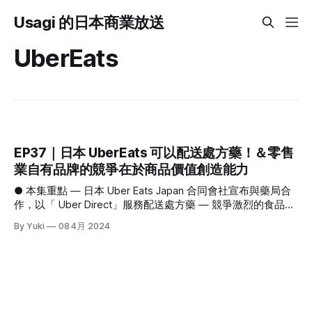
Usagi 的日本商業放送
UberEats
EP37｜日本 UberEats 可以配送處方藥！＆零售
業自有品牌的競爭在於商品價值創造能力
● 本集重點 — 日本 Uber Eats Japan 合同會社宣布與藥局合
作，以「 Uber Direct」服務配送處方藥 — 競爭激烈的食品零
售業紛紛開始建置自己的生產鏈，SPA化已成為趨勢。未來的
By Yuki
08 4月 2024
PB大戰將更加注重商品價值的創造 — 大型綜合商社和動畫公
司的組合能帶來什麼綜效？睽違17年再度跨足此領域的伊藤
忠，看好日本動畫在海外市場的發展 1､日本Uber Eats Japan
合同會社宣布與藥局合作，以「 Uber Direct」服務配送處方
藥 日本Uber Eats Japan合同會社最近宣布與幾家藥局合作，
他們將為株式會社アイメッド、株式會社大賀藥局、おかぴフ