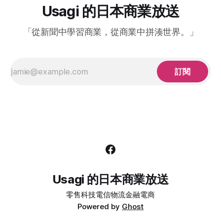
ァーマシーシステム株式會社以及株式會社Medley提供
Usagi 的日本商業放送
「Uber Direct」服務。這項服務的目的在於利用Uber的配送
網絡，在全國47個都道府縣提供處方藥的即時配送服務，以滿
「從新聞中學習商業，從商業中拼湊世界。」
足人們的日常生活需求。 隨著新冠疫情的影響，線上遠距醫
療和藥物指導對於民眾也越來越普及。2022年1月的電子處方
制度的推出以及同年3月的監管放寬，使得民眾更容易線上獲
取處方藥，希望能夠盡快在家中收到藥品的需求也增加。
訂閱
Uber
Usagi 的日本商業放送
零售
科技
電信
物流
金融
電商
Powered by
Ghost