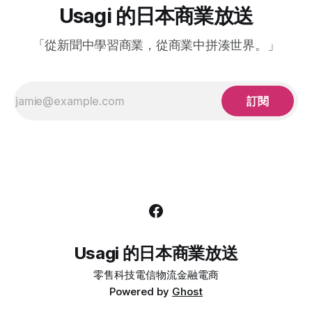
高。雖然在日本國內的營業額較前期稍微減少了2%，但在中
Usagi 的日本商業放送
國市場的復甦以及北美和歐洲市場的良好表現下，整體業績仍
然穩健。尤其歐洲市場，光淨利就相比前期成長50%，約250
「從新聞中學習商業，從商業中拼湊世界。」
億日幣。 我想迅銷的經營模式應該有很多人討論過了，但今
天我們將藉由歐洲市場的角度再來和大家聊聊迅銷以及旗下最
知名的UNIQLO近年在海外市場的成功。
#UNIQLO「LifeWear」在歐洲的成功 世界通膨和日本貨幣寬
訂閱
鬆政
Usagi 的日本商業放送
零售
科技
電信
物流
金融
電商
Powered by
Ghost