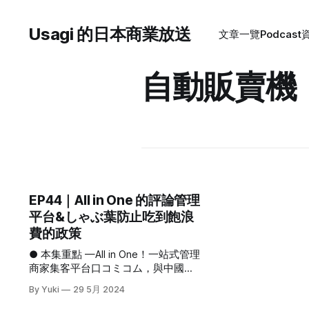
Usagi 的日本商業放送
文章一覽
Podcast
自動販賣機
EP44｜All in One 的評論管理
平台&しゃぶ葉防止吃到飽浪
費的政策
● 本集重點 —All in One！一站式管理
商家集客平台口コミコム，與中國
「大眾點評」網站合作，成為吸引訪
By Yuki
29 5月 2024
日觀光客的強力工具 —和田フードテ