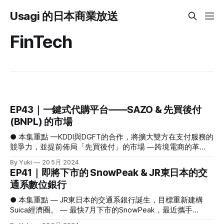
Usagi 的日本商業放送
FinTech
EP43｜一鍵式代購平台——SAZO & 先買後付
(BNPL) 的市場
● 本集重點 —KDDI與DGFT的合作，將擴大雙方在支付服務的
競爭力，並提前佈局「先買後付」的市場 —跨境電商的革
新：SAZO讓跨國代購更快速更順暢。利用AI體驗秒速代購！
By Yuki
20 5月 2024
1､KDDI與DGFT的合作，將擴大雙方在支付服務的競爭力，並
EP41｜即將下市的 SnowPeak & JR東日本的交
提前佈局「先買後付」的市場 #KDDI 與 DGFT 的合作與支付
通系數位銀行
服務的擴大 5/9，KDDI 的 auフィナンシャルサービス 與 金融
科技業者 DGFT（DGフィナンシャルテクノロジー）宣布業
● 本集重點 — JR東日本的交通系銀行誕生，目標重新建構
務合作。這次合作不僅是為了增強兩家公司在支付領域的競爭
Suica經濟圈。 — 最快7月下市的SnowPeak，最近攜手
力，更是為了迎合市場對於更便捷和高效的支付解決方案需
TOYOTA集團下的廣告代理公司展開新業態！ 1､JR東日本的