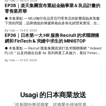
By Yuki
06 5月 2024
求。 KDDI 近期動作頻繁，不僅僅停滯於電信領域的領先地
交通系銀行誕生，目標重新建構Suica經濟圈 #交通系銀行的
EP38｜楽天集團宣布重組金融事業＆良品計畫的
位，還積極拓展其在金融服務和支付解決方案的影響力。未來
誕生 JR東日本即將於5月9日推出全新的數位銀行服務「JRE
零售業昇華
透過 LAWSON 遍布全國的1萬4000家店鋪網，KDDI 希望以電
Bank」，這將為日本民眾提供便捷的金融服務。通過網路開設
信服務為基礎，將便利商店的消費用戶轉化為金融服務的用
戶頭，用戶不僅可以進行存款和申請房屋貸款，還可享受與JR
● 本集重點 — MUJI無印良品受百円零售店的影響面臨來客數
戶，創造更多的接觸點和消費機會。 而此次 KDDI 與 DGFT 的
東日本交通服務相關的獨特福利。這一舉措將為金融服務與交
下滑的問題，品牌價值的傳遞將藉由多角化經營來實現，住宿
合作便旨在強化支付系統，DGFT 將提供其線上支付和店舖掃
通、不動產業者的使用者資料相連結，促進服務的使用率，為
業態「MUJI STAY」擴大經營。 — Rakuten Mobile持續苦撐，
碼支付的系統支援。隨著電商的蓬勃發展，
By Yuki
15 4月 2024
用 戶帶來更多價值和便利。 值得一提的是，JRE Bank 的服務
簽約數低迷和龐大的基礎建設費用讓集團連續虧損五年。為增
EP36｜日本第一大 HR 服務 Recruit 的求職聯播
並非由JR東日本自行開發，而是借助樂天銀行提供的基礎系
加現金流，樂天集團宣布重組旗下金融事業體。 1､MUJI無印
網和 FinTech & 夾縫中求生的 MINISTOP
統，也稱作「BaaS服務 ( Banking as a Service) 」。而JR東集
良品受百円零售店的影響面臨來客數下滑的問題，品牌價值的
團旗下的信用卡子公司 View Card 則進行銀行代理業務。換言
傳遞將藉由多角化經營來實現 你有多久沒有在無印良品做消
● 本集重點 — Recruit 匯集集團資源打造求職聯播網＂Indeed
之，JRE Bank 可以被視為樂天銀行的子行業務。 這種 BaaS
費了呢？ 近年，良品計畫所經營的「無印良品」面臨著來客
PLUS＂以及持續在自家 Air 系列商業工具施力，看好 Fintech
服務在其他交通業中已經有先例。例如，去年九月，京王電鐵
數下滑的問題，無印良品的傢俱和生活用品雖成為了日本風的
領域；Recruit Point 未來可折抵 Amazon EC 的消費 — AEON
與住信SBI合作推出了京王NEOBANK的網銀服務；同樣地
By Yuki
01 4月 2024
代名詞，但在生活用品百円店等競爭下，屬於中高價位的無印
下的便利商店品牌 MINISTOP 持續虧損，在具有重要戰略位置
良品，讓民眾購買意願降低，寧可轉而尋找相似且價格更低的
的都市圈遲遲無法打出好成績。 MINISTOP 的2024年將以速
商品。 #無印良品客流量連續下滑10個月 良品計畫在2021年9
食店和便利商店的組合重新出發 1､Recruit 的求職聯播網
月時，以「二次創業」的決心推進改革。希望藉由品牌日常性
Indeed PLUS 以及 Fintech 領域的擴張 3月21日，リクルート
的塑造來提高顧客的到店率，例如店裡增加了許多500日圓以
（Recruit）宣布旗下的リクルートポイント（Recruit Point）
下的日用品。 2023年8月期無印良品業績為5,814億日圓，
未來將可在日本 Amazon EC 上折抵；1點 Recruit Point 可等
2024年8月期的營業利益也預估將達到過去最高的480億日
同於1日幣。此舉不僅提升了 Recruit Point 的泛用性，也預期
Usagi 的日本商業放送
圓；雖看似整體業績往上成長，但自去年初全店約2成商品漲
將間接吸引
「從新聞中學習商業，從商業中拼湊世界。」