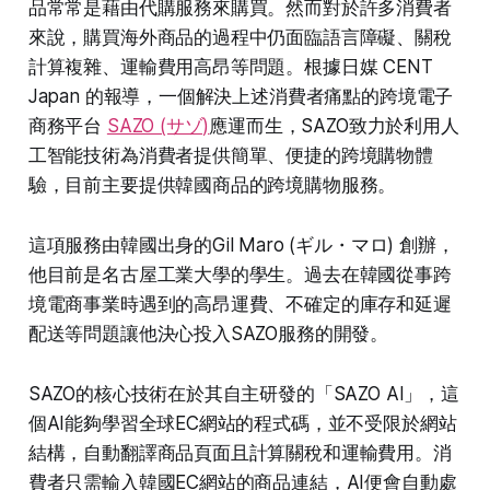
品常常是藉由代購服務來購買。然而對於許多消費者
來說，購買海外商品的過程中仍面臨語言障礙、關稅
計算複雜、運輸費用高昂等問題。根據日媒 CENT
Japan 的報導，一個解決上述消費者痛點的跨境電子
商務平台
SAZO (サゾ)
應運而生，SAZO致力於利用人
工智能技術為消費者提供簡單、便捷的跨境購物體
驗，目前主要提供韓國商品的跨境購物服務。
這項服務由韓國出身的Gil Maro (ギル・マロ) 創辦，
他目前是名古屋工業大學的學生。過去在韓國從事跨
境電商事業時遇到的高昂運費、不確定的庫存和延遲
配送等問題讓他決心投入SAZO服務的開發。
SAZO的核心技術在於其自主研發的「SAZO AI」，這
個AI能夠學習全球EC網站的程式碼，並不受限於網站
結構，自動翻譯商品頁面且計算關稅和運輸費用。消
費者只需輸入韓國EC網站的商品連結，AI便會自動處