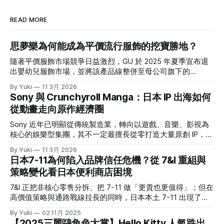
READ MORE
思夢樂為何能成為平價流行服飾的挖寶勝地？
隨著平價服飾市場競爭日益激烈，GU 於 2025 年夏季宣布退
出嬰幼兒服飾市場，並將該產品線整併至母公司旗下的
UNIQLO。促使 GU 做出這項戰略退讓的關鍵原因之一，正是
By Yuki
11 3月 2026
令其備感壓力的強勁對手——しまむら。 這家曾被視為「俗
Sony 與 Crunchyroll Manga：日本 IP 出海如何
氣平價服飾店」的品牌，為什麼能連五年刷新營收？ 乍看し
從動畫走向原作經濟圈
まむら這個名字，可能一時間會不知道它是誰；但如果說到
「思夢樂」，那大家應該就有印象了。台灣思夢樂背後的母公
Sony 近年已明顯從傳統製造業，轉向以遊戲、音樂、影視為
司就是しまむら集團。翻看其最新一期財報(1)，營收已經連創
核心的娛樂型集團，其不一定最擅長從零打造大量原創 IP，但
5 年新高，一年約 6,600 億日幣的規模，直逼無印良品。 在
很擅長透過投資、併購與集團整合，放大既有 IP 的價值。
By Yuki
11 3月 2026
日本 20-30歲女生喜歡的平價品牌調查中，しまむら的排行甚
2021年，Sony 收購美國的 Crunchyroll，並與自家的
日本7-11為何陷入品牌信任危機？從 7&I 重組與
至不輸 UNIQLO。 可以說，現在的しまむら跟我腦海中的「平
Funimation 合併，之後其逐漸成為日本以外最具代表性的動畫
策略變化看日本便利商店困境
價＋基本款」差很多，不只一堆聯名款服飾，版型也沒那麼
串流平台之一。意識到近年動畫粉反哺原作的巨大經濟潛力
「老氣」，重點是價格依然友善。 究竟しまむら是靠著什麼
後，Crunchyroll 在去年 10 月正式於美國與加拿大推出
7&I 正把非核心零售分拆、把 7-11 做「更貴也更值得」；但在
樣的商業模式在競爭激烈的日本服飾品牌中存活？又是靠著什
Crunchyroll Manga。 ◎本文重點 * Sony 近年已明顯轉型為娛
高價值策略與通路戰線拉長的同時，日本本土 7-11 出現了罕
麼樣的經營策略屢屢能夠在日本社群上掀起話題？ 這篇文章
樂型集團，遊戲、音樂、影視等業務已成為核心獲利來源，也
見的焦慮與失速跡象。 結構重組：7&I 的「切割」戰略 2025
將帶大家解析しまむら集團背後的故事。 しまむら到底是一
By Yuki
02 11月 2025
讓它更有能力透過投資、併購與整合，放大既有 IP 的價值。 *
年秋冬商品起，7&I控股旗下的伊藤洋華堂（イトーヨーカ
家什麼樣的公司？
【2025三麗鷗角色大賞】Hello Kitty 人氣跌出