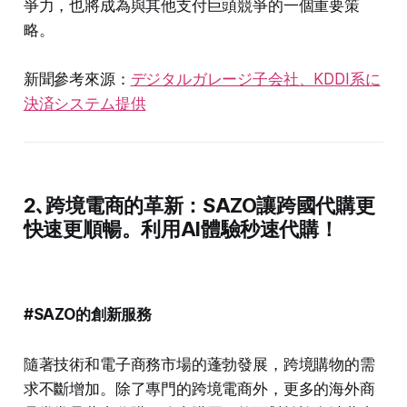
爭力，也將成為與其他支付巨頭競爭的一個重要策
略。
新聞參考來源：
デジタルガレージ子会社、KDDI系に
決済システム提供
2､
跨境電商的革新：SAZO讓跨國代購更
快速更順暢。利用AI體驗秒速代購！
#SAZO的創新服務
隨著技術和電子商務市場的蓬勃發展，跨境購物的需
求不斷增加。除了專門的跨境電商外，更多的海外商