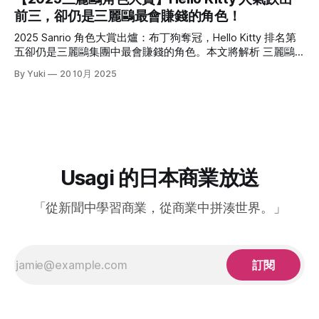
日本 IP 出海雖然常靠動畫打開知名度，但原作端的承接一直
堂）將正式停止與日本服飾大廠 Adastria 的合作，終結短短兩
前三，卻仍是三麗鷗最會賺錢的角色！
不完整；海外很多觀眾看得到動畫，卻接不到正版漫畫，導致
年的策略聯盟。 但早在今年3月，7&I 就已宣布將旗下非便利
熱度停在平台外，甚至流向盜版。 * Crunchyroll Manga 的意
商店相關事業獨立切割，設立新公司「ヨークHD」。伊藤洋
2025 Sanrio 角色大賞出爐：布丁狗奪冠，Hello Kitty 排名第
義，不只是多一個漫畫功能，
華堂即是被切割的核心對象之一，這項舉措被外界解讀為：為
五卻仍是三麗鷗集團中最會賺錢的角色。本文將解析 三麗鷗
了因應加拿大便利商巨頭 ACT（Alimentation Couche-Tard）
(Sanrio)財報，並分析體驗化與數位化如何延長IP角色壽命。
By Yuki
20 10月 2025
可能的收購案，提前做出業務清理與專注本業的佈局。 雖然
今年的三麗鷗角色大賞由布丁狗擠下大耳狗、帕恰狗與酷洛
ACT 最終於6月宣布放棄收購，但
米，拿下冠軍；Hello Kitty 則與去年相同，穩穩待在第五。
Saniro 2025 年 3 月期的合併營收來到 1,449 億日圓，創下近
年新高，營業利益更接近翻倍。區域成長尤其值得注意：歐洲
與美國皆出現逾 100% 的年增幅，東南亞也在近年成長曲線中
逐漸抬頭。 排名之外更有意思的，是角色地的區性喜好。特
別是巧克貓（Chococat）這個角色，今年比去年竟然一口氣
Usagi 的日本商業放送
上升二十二名。而其主要受眾正是成長增幅超過100％的歐美
地區。 Hello Kitty 人氣跌出前三，為什麼仍是最會賺的角色？
「從新聞中學習商業，從商業中拼湊世界。」
人氣不等於營收：觸及和「支出喚起」是兩件事
訂閱