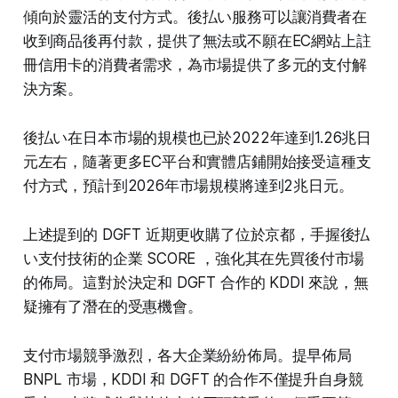
傾向於靈活的支付方式。後払い服務可以讓消費者在
收到商品後再付款，提供了無法或不願在EC網站上註
冊信用卡的消費者需求，為市場提供了多元的支付解
決方案。
後払い在日本市場的規模也已於2022年達到1.26兆日
元左右，隨著更多EC平台和實體店鋪開始接受這種支
付方式，預計到2026年市場規模將達到2兆日元。
上述提到的 DGFT 近期更收購了位於京都，手握後払
い支付技術的企業 SCORE ，強化其在先買後付市場
的佈局。這對於決定和 DGFT 合作的 KDDI 來說，無
疑擁有了潛在的受惠機會。
支付市場競爭激烈，各大企業紛紛佈局。提早佈局
BNPL 市場，KDDI 和 DGFT 的合作不僅提升自身競