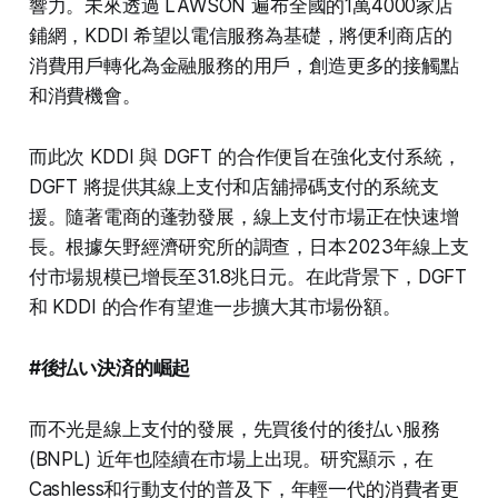
響力。未來透過 LAWSON 遍布全國的1萬4000家店
鋪網，KDDI 希望以電信服務為基礎，將便利商店的
消費用戶轉化為金融服務的用戶，創造更多的接觸點
和消費機會。
而此次 KDDI 與 DGFT 的合作便旨在強化支付系統，
DGFT 將提供其線上支付和店舖掃碼支付的系統支
援。隨著電商的蓬勃發展，線上支付市場正在快速增
長。根據矢野經濟研究所的調查，日本2023年線上支
付市場規模已增長至31.8兆日元。在此背景下，DGFT
和 KDDI 的合作有望進一步擴大其市場份額。
#後払い決済的崛起
而不光是線上支付的發展，先買後付的後払い服務
(BNPL) 近年也陸續在市場上出現。研究顯示，在
Cashless和行動支付的普及下，年輕一代的消費者更