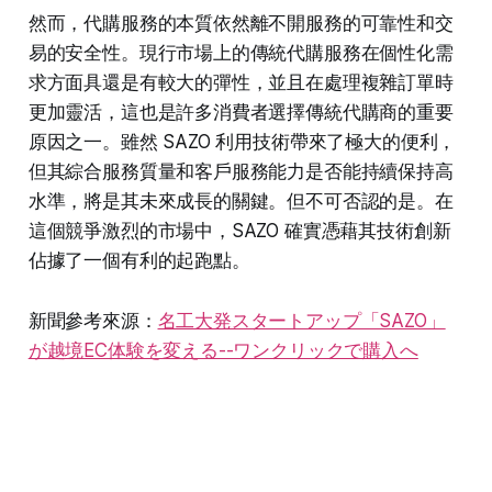
然而，代購服務的本質依然離不開服務的可靠性和交
易的安全性。現行市場上的傳統代購服務在個性化需
求方面具還是有較大的彈性，並且在處理複雜訂單時
更加靈活，這也是許多消費者選擇傳統代購商的重要
原因之一。雖然 SAZO 利用技術帶來了極大的便利，
但其綜合服務質量和客戶服務能力是否能持續保持高
水準，將是其未來成長的關鍵。但不可否認的是。在
這個競爭激烈的市場中，SAZO 確實憑藉其技術創新
佔據了一個有利的起跑點。
新聞參考來源：
名工大発スタートアップ「SAZO」
が越境EC体験を変える--ワンクリックで購入へ