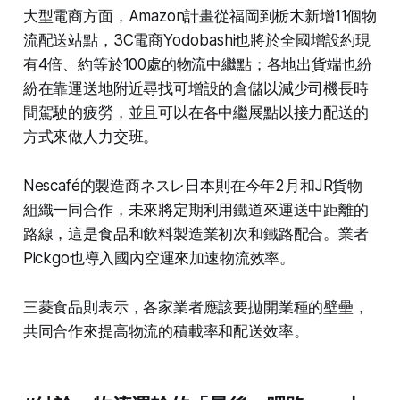
大型電商方面，Amazon計畫從福岡到栃木新增11個物
流配送站點，3C電商Yodobashi也將於全國增設約現
有4倍、約等於100處的物流中繼點；各地出貨端也紛
紛在靠運送地附近尋找可增設的倉儲以減少司機長時
間駕駛的疲勞，並且可以在各中繼展點以接力配送的
方式來做人力交班。
Nescafé的製造商ネスレ日本則在今年2月和JR貨物
組織一同合作，未來將定期利用鐵道來運送中距離的
路線，這是食品和飲料製造業初次和鐵路配合。業者
Pickgo也導入國內空運來加速物流效率。
三菱食品則表示，各家業者應該要拋開業種的壁壘，
共同合作來提高物流的積載率和配送效率。