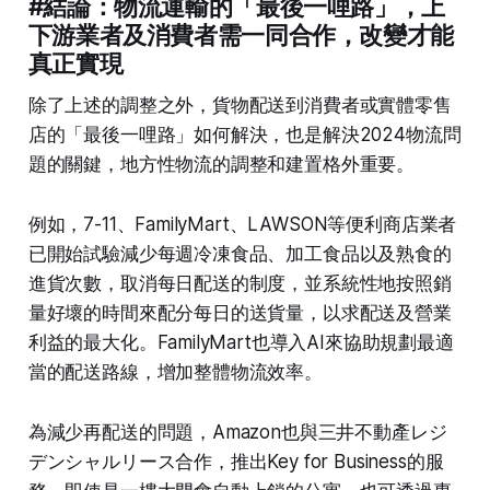
#結論：物流運輸的「最後一哩路」，上
下游業者及消費者需一同合作，改變才能
真正實現
除了上述的調整之外，貨物配送到消費者或實體零售
店的「最後一哩路」如何解決，也是解決2024物流問
題的關鍵，地方性物流的調整和建置格外重要。
例如，7-11、FamilyMart、LAWSON等便利商店業者
已開始試驗減少每週冷凍食品、加工食品以及熟食的
進貨次數，取消每日配送的制度，並系統性地按照銷
量好壞的時間來配分每日的送貨量，以求配送及營業
利益的最大化。FamilyMart也導入AI來協助規劃最適
當的配送路線，增加整體物流效率。
為減少再配送的問題，Amazon也與三井不動產レジ
デンシャルリース合作，推出Key for Business的服