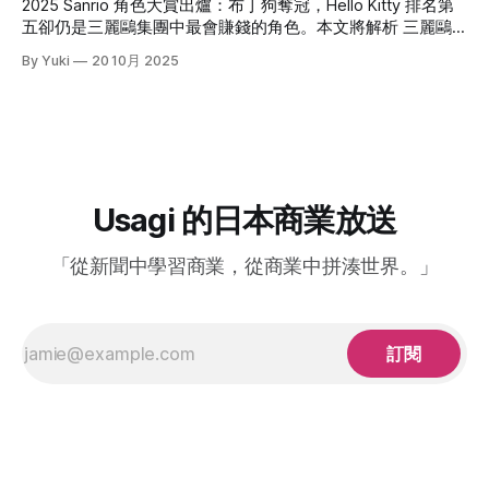
2025 Sanrio 角色大賞出爐：布丁狗奪冠，Hello Kitty 排名第
義，不只是多一個漫畫功能，
華堂即是被切割的核心對象之一，這項舉措被外界解讀為：為
五卻仍是三麗鷗集團中最會賺錢的角色。本文將解析 三麗鷗
了因應加拿大便利商巨頭 ACT（Alimentation Couche-Tard）
(Sanrio)財報，並分析體驗化與數位化如何延長IP角色壽命。
By Yuki
20 10月 2025
可能的收購案，提前做出業務清理與專注本業的佈局。 雖然
今年的三麗鷗角色大賞由布丁狗擠下大耳狗、帕恰狗與酷洛
ACT 最終於6月宣布放棄收購，但
米，拿下冠軍；Hello Kitty 則與去年相同，穩穩待在第五。
Saniro 2025 年 3 月期的合併營收來到 1,449 億日圓，創下近
年新高，營業利益更接近翻倍。區域成長尤其值得注意：歐洲
與美國皆出現逾 100% 的年增幅，東南亞也在近年成長曲線中
逐漸抬頭。 排名之外更有意思的，是角色地的區性喜好。特
別是巧克貓（Chococat）這個角色，今年比去年竟然一口氣
Usagi 的日本商業放送
上升二十二名。而其主要受眾正是成長增幅超過100％的歐美
地區。 Hello Kitty 人氣跌出前三，為什麼仍是最會賺的角色？
「從新聞中學習商業，從商業中拼湊世界。」
人氣不等於營收：觸及和「支出喚起」是兩件事
訂閱