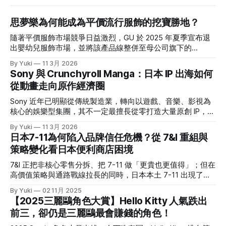
思夢樂為何能成為平價流行服飾的挖寶勝地？
隨著平價服飾市場競爭日益激烈，GU 於 2025 年夏季宣布退
出嬰幼兒服飾市場，並將該產品線整併至母公司旗下的
UNIQLO。促使 GU 做出這項戰略退讓的關鍵原因之一，正是
By Yuki
11 3月 2026
令其備感壓力的強勁對手——しまむら。 這家曾被視為「俗
Sony 與 Crunchyroll Manga：日本 IP 出海如何
氣平價服飾店」的品牌，為什麼能連五年刷新營收？ 乍看し
從動畫走向原作經濟圈
まむら這個名字，可能一時間會不知道它是誰；但如果說到
「思夢樂」，那大家應該就有印象了。台灣思夢樂背後的母公
Sony 近年已明顯從傳統製造業，轉向以遊戲、音樂、影視為
司就是しまむら集團。翻看其最新一期財報(1)，營收已經連創
核心的娛樂型集團，其不一定最擅長從零打造大量原創 IP，但
5 年新高，一年約 6,600 億日幣的規模，直逼無印良品。 在
很擅長透過投資、併購與集團整合，放大既有 IP 的價值。
By Yuki
11 3月 2026
日本 20-30歲女生喜歡的平價品牌調查中，しまむら的排行甚
2021年，Sony 收購美國的 Crunchyroll，並與自家的
日本7-11為何陷入品牌信任危機？從 7&I 重組與
至不輸 UNIQLO。 可以說，現在的しまむら跟我腦海中的「平
Funimation 合併，之後其逐漸成為日本以外最具代表性的動畫
策略變化看日本便利商店困境
價＋基本款」差很多，不只一堆聯名款服飾，版型也沒那麼
串流平台之一。意識到近年動畫粉反哺原作的巨大經濟潛力
「老氣」，重點是價格依然友善。 究竟しまむら是靠著什麼
後，Crunchyroll 在去年 10 月正式於美國與加拿大推出
7&I 正把非核心零售分拆、把 7-11 做「更貴也更值得」；但在
樣的商業模式在競爭激烈的日本服飾品牌中存活？又是靠著什
Crunchyroll Manga。 ◎本文重點 * Sony 近年已明顯轉型為娛
高價值策略與通路戰線拉長的同時，日本本土 7-11 出現了罕
麼樣的經營策略屢屢能夠在日本社群上掀起話題？ 這篇文章
樂型集團，遊戲、音樂、影視等業務已成為核心獲利來源，也
見的焦慮與失速跡象。 結構重組：7&I 的「切割」戰略 2025
將帶大家解析しまむら集團背後的故事。 しまむら到底是一
By Yuki
02 11月 2025
讓它更有能力透過投資、併購與整合，放大既有 IP 的價值。 *
年秋冬商品起，7&I控股旗下的伊藤洋華堂（イトーヨーカ
家什麼樣的公司？
【2025三麗鷗角色大賞】Hello Kitty 人氣跌出
日本 IP 出海雖然常靠動畫打開知名度，但原作端的承接一直
堂）將正式停止與日本服飾大廠 Adastria 的合作，終結短短兩
前三，卻仍是三麗鷗最會賺錢的角色！
不完整；海外很多觀眾看得到動畫，卻接不到正版漫畫，導致
年的策略聯盟。 但早在今年3月，7&I 就已宣布將旗下非便利
熱度停在平台外，甚至流向盜版。 * Crunchyroll Manga 的意
商店相關事業獨立切割，設立新公司「ヨークHD」。伊藤洋