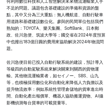
何利用數位科技和人工智慧解決未來物流運輸業人手
不足的問題。議題包含基礎建設的準備和資源的盤
點，其中又分為三大重點：無人機航道、自動行駛車
用道路和基礎建設數位化。參與的民間單位包括我們
熟知的：TOYOTA、樂天集團、SoftBank、日本郵
政、佐川急便、筑波大學等；國交省在2024年度預算
中也撥出183億日圓的費用來協助解決2024年物流問
題。
佐川急便目前已投入自動行駛系統的建設，預計導入
等級四的自動駕駛系統來解決關東到關西的貨物運
輸。其他物流運輸業者，如セイノー、SBS、山九
等，也積極採用數位化和自動化來降低人力負擔以及
提升物流效率：例如系統性管理倉儲地的貨車進出時
間、自動化產出報價單、機器人協助搬運貨物、AI攝
影機偵測每台貨車的可載貨量等。