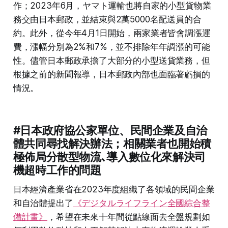
作；2023年6月，ヤマト運輸也將自家的小型貨物業
務交由日本郵政，並結束與2萬5000名配送員的合
約。此外，從今年4月1日開始，兩家業者皆會調漲運
費，漲幅分別為2%和7%，並不排除年年調漲的可能
性。儘管日本郵政承擔了大部分的小型送貨業務，但
根據之前的新聞報導，日本郵政內部也面臨著虧損的
情況。
#日本政府協公家單位、民間企業及自治
體共同尋找解決辦法；相關業者也開始積
極佈局分散型物流､導入數位化來解決司
機超時工作的問題
日本經濟產業省在2023年度組織了各領域的民間企業
和自治體提出了
《デジタルライフライン全國綜合整
備計畫》
，希望在未來十年間從點線面去全盤規劃如