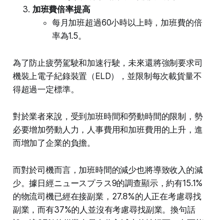
加班費倍率提高
每月加班超過60小時以上時，加班費的倍
率為1.5。
為了防止疲勞駕駛和加速行駛，未來還將強制要求司
機裝上電子紀錄裝置（ELD），並限制每次載貨量不
得超過一定標準。
對於業者來說，受到加班時間和勞動時間的限制，勢
必要增加勞動人力，人事費用和加班費用的上升，進
而增加了企業的負擔。
而對於司機而言，加班時間的減少也將導致收入的減
少。據日經ニュースプラス9的調查顯示，約有15.1%
的物流司機已經在接副業，27.8%的人正在考慮尋找
副業，而有37%的人並沒有考慮尋找副業。換句話