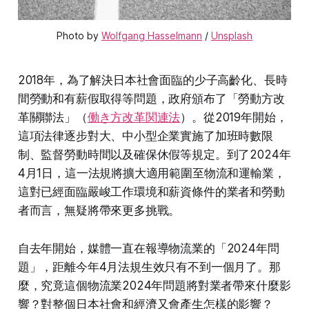
Photo by 
Wolfgang Hasselmann
 / 
Unsplash
2018年，為了解決日本社會面臨的少子高齡化、長時
間勞動和有薪假取得等問題，政府頒布了「勞動方改
革關聯法」（
働き方改革関連法
）。從2019年開始，
這項法律逐步對大、中小型企業實施了加班時數限
制、監督勞動時間以及確保休假等規定。到了2024年
4月1日，這一法規將擴大適用範圍至物流和運輸業，
這對已經面臨嚴峻工作環境和薪資條件的業者和勞動
者而言，無疑將帶來更多挑戰。
自去年開始，媒體一直在報導物流業的「2024年問
題」，距離今年4月法規生效只有不到一個月了。那
麼，究竟這個物流業2024年問題將對業者帶來什麼影
響？對整個日本社會和經濟又會產生怎樣的影響？