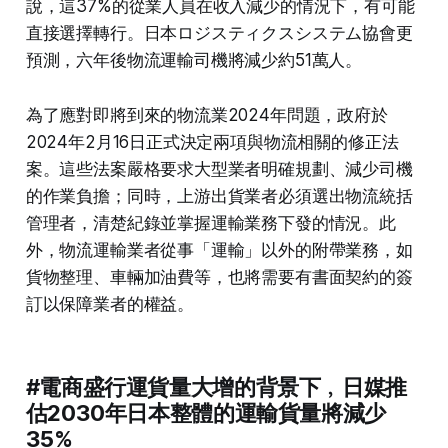
說，這37%的從業人員在收入減少的情況下，有可能
直接選擇轉行。日本ロジスティクスシステム協會更
預測，六年後物流運輸司機將減少約51萬人。
為了應對即將到來的物流業2024年問題，政府於
2024年2月16日正式決定兩項與物流相關的修正法
案。這些法案嚴格要求大型業者明確規劃、減少司機
的作業負擔；同時，上游出貨業者必須選出物流統括
管理者，清楚紀錄並掌握運輸業務下發的情況。此
外，物流運輸業者從事「運輸」以外的附帶業務，如
貨物整理、車輛加油費等，也將需要有書面契約的簽
訂以保障業者的權益。
#電商盛行運貨量大增的背景下﹐日媒推
估2030年日本整體的運輸貨量將減少
35%