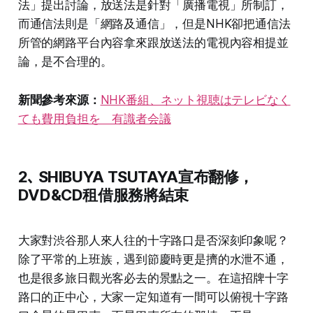
法」提出討論，放送法是針對「廣播電視」所制訂，
而通信法則是「網路及通信」，但是NHK卻把通信法
所管的網路平台內容拿來跟放送法的電視內容相提並
論，是不合理的。
新聞參考來源：
NHK番組、ネット視聴はテレビなく
ても費用負担を 有識者会議
2､
SHIBUYA TSUTAYA宣布翻修，
DVD&CD租借服務將結束
大家對渋谷那人來人往的十字路口是否深刻印象呢？
除了平常的上班族，遇到節慶時更是擠的水泄不通，
也是很多旅日觀光客必去的景點之一。在這招牌十字
路口的正中心，大家一定知道有一間可以俯視十字路