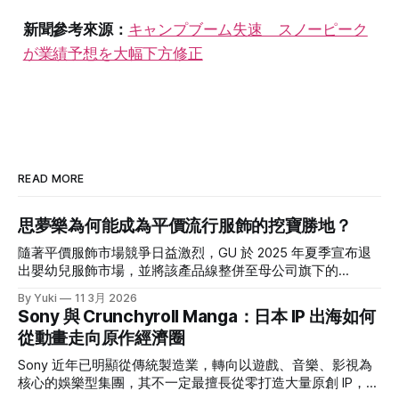
新聞參考來源：
キャンプブーム失速 スノーピーク
が業績予想を大幅下方修正
READ MORE
思夢樂為何能成為平價流行服飾的挖寶勝地？
隨著平價服飾市場競爭日益激烈，GU 於 2025 年夏季宣布退
出嬰幼兒服飾市場，並將該產品線整併至母公司旗下的
UNIQLO。促使 GU 做出這項戰略退讓的關鍵原因之一，正是
By Yuki
11 3月 2026
令其備感壓力的強勁對手——しまむら。 這家曾被視為「俗
Sony 與 Crunchyroll Manga：日本 IP 出海如何
氣平價服飾店」的品牌，為什麼能連五年刷新營收？ 乍看し
從動畫走向原作經濟圈
まむら這個名字，可能一時間會不知道它是誰；但如果說到
「思夢樂」，那大家應該就有印象了。台灣思夢樂背後的母公
Sony 近年已明顯從傳統製造業，轉向以遊戲、音樂、影視為
司就是しまむら集團。翻看其最新一期財報(1)，營收已經連創
核心的娛樂型集團，其不一定最擅長從零打造大量原創 IP，但
5 年新高，一年約 6,600 億日幣的規模，直逼無印良品。 在