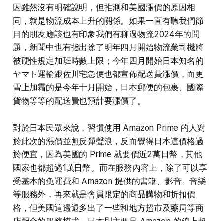
因雖然沒有明確說明，但推測和美國漲價的原因相
同，就是物流成本上升的關係。如果一直有聽我們節
目的朋友應該也有印象我們有聊過物流2024年的問
題，新聞中也有指出除了明年四月開始物流業司機將
被硬性規定加班時數上限；今年四月開始日本知名的
ヤマト運輸跟佐川宅急便也都宣佈配送費漲價，而更
雪上加霜的是今年十月開始，日本郵便的包裹、國際
貨物等等的配送費也預計要漲價了。
對於日本民眾來說，習慣使用 Amazon Prime 的人對
於此次的漲價並無反彈聲浪，反而覺得日本這價格過
於便宜，因為美國的 Prime 就要價近2萬日幣，其他
國家也都超過1萬日幣。而在服務內容上，除了可以享
受基本的免運費和 Amazon 提供的書籍、影音、音樂
等服務外，再來就是會員限定的商品購物和折扣價
格，但美國這邊還多出了一些和地方超市及藥局等商