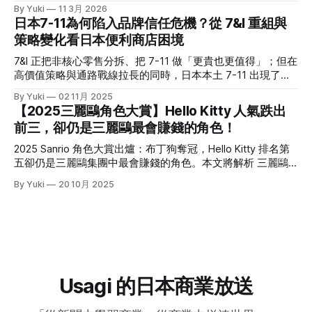
很擅長透過投資、併購與集團整合，放大既有 IP 的價值。
By Yuki
11 3月 2026
日本 20-30歲女生喜歡的平價品牌調查中，しまむら的排行甚
2021年，Sony 收購美國的 Crunchyroll，並與自家的
日本7-11為何陷入品牌信任危機？從 7&I 重組與
至不輸 UNIQLO。 可以說，現在的しまむら跟我腦海中的「平
Funimation 合併，之後其逐漸成為日本以外最具代表性的動畫
策略變化看日本便利商店困境
價＋基本款」差很多，不只一堆聯名款服飾，版型也沒那麼
串流平台之一。意識到近年動畫粉反哺原作的巨大經濟潛力
「老氣」，重點是價格依然友善。 究竟しまむら是靠著什麼
後，Crunchyroll 在去年 10 月正式於美國與加拿大推出
7&I 正把非核心零售分拆、把 7-11 做「更貴也更值得」；但在
樣的商業模式在競爭激烈的日本服飾品牌中存活？又是靠著什
Crunchyroll Manga。 ◎本文重點 * Sony 近年已明顯轉型為娛
高價值策略與通路戰線拉長的同時，日本本土 7-11 出現了罕
麼樣的經營策略屢屢能夠在日本社群上掀起話題？ 這篇文章
樂型集團，遊戲、音樂、影視等業務已成為核心獲利來源，也
見的焦慮與失速跡象。 結構重組：7&I 的「切割」戰略 2025
將帶大家解析しまむら集團背後的故事。 しまむら到底是一
By Yuki
02 11月 2025
讓它更有能力透過投資、併購與整合，放大既有 IP 的價值。 *
年秋冬商品起，7&I控股旗下的伊藤洋華堂（イトーヨーカ
家什麼樣的公司？
【2025三麗鷗角色大賞】Hello Kitty 人氣跌出
日本 IP 出海雖然常靠動畫打開知名度，但原作端的承接一直
堂）將正式停止與日本服飾大廠 Adastria 的合作，終結短短兩
前三，卻仍是三麗鷗最會賺錢的角色！
不完整；海外很多觀眾看得到動畫，卻接不到正版漫畫，導致
年的策略聯盟。 但早在今年3月，7&I 就已宣布將旗下非便利
熱度停在平台外，甚至流向盜版。 * Crunchyroll Manga 的意
商店相關事業獨立切割，設立新公司「ヨークHD」。伊藤洋
2025 Sanrio 角色大賞出爐：布丁狗奪冠，Hello Kitty 排名第
義，不只是多一個漫畫功能，
華堂即是被切割的核心對象之一，這項舉措被外界解讀為：為
五卻仍是三麗鷗集團中最會賺錢的角色。本文將解析 三麗鷗
了因應加拿大便利商巨頭 ACT（Alimentation Couche-Tard）
(Sanrio)財報，並分析體驗化與數位化如何延長IP角色壽命。
By Yuki
20 10月 2025
可能的收購案，提前做出業務清理與專注本業的佈局。 雖然
今年的三麗鷗角色大賞由布丁狗擠下大耳狗、帕恰狗與酷洛
ACT 最終於6月宣布放棄收購，但
米，拿下冠軍；Hello Kitty 則與去年相同，穩穩待在第五。
Saniro 2025 年 3 月期的合併營收來到 1,449 億日圓，創下近
年新高，營業利益更接近翻倍。區域成長尤其值得注意：歐洲
與美國皆出現逾 100% 的年增幅，東南亞也在近年成長曲線中
逐漸抬頭。 排名之外更有意思的，是角色地的區性喜好。特
別是巧克貓（Chococat）這個角色，今年比去年竟然一口氣
Usagi 的日本商業放送
上升二十二名。而其主要受眾正是成長增幅超過100％的歐美
地區。 Hello Kitty 人氣跌出前三，為什麼仍是最會賺的角色？