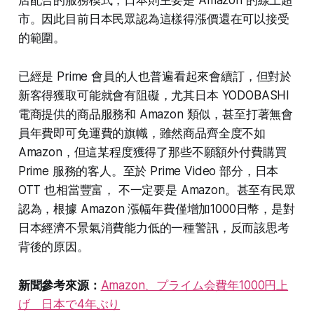
店配合的服務模式，日本則主要是 Amazon 的線上超
市。因此目前日本民眾認為這樣得漲價還在可以接受
的範圍。
已經是 Prime 會員的人也普遍看起來會續訂，但對於
新客得獲取可能就會有阻礙，尤其日本 YODOBASHI
電商提供的商品服務和 Amazon 類似，甚至打著無會
員年費即可免運費的旗幟，雖然商品齊全度不如
Amazon，但這某程度獲得了那些不願額外付費購買
Prime 服務的客人。至於 Prime Video 部分，日本
OTT 也相當豐富， 不一定要是 Amazon。甚至有民眾
認為，根據 Amazon 漲幅年費僅增加1000日幣，是對
日本經濟不景氣消費能力低的一種警訊，反而該思考
背後的原因。
新聞參考來源：
Amazon、プライム会費年1000円上
げ 日本で4年ぶり