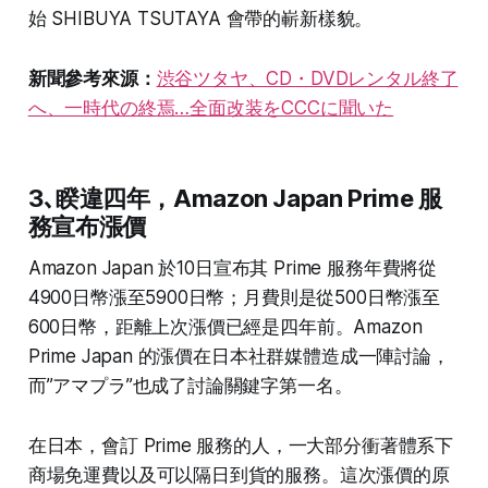
始 SHIBUYA TSUTAYA 會帶的嶄新樣貌。
新聞參考來源：
渋谷ツタヤ、CD・DVDレンタル終了
へ、一時代の終焉…全面改装をCCCに聞いた
3､睽違四年，Amazon Japan Prime 服
務宣布漲價
Amazon Japan 於10日宣布其 Prime 服務年費將從
4900日幣漲至5900日幣；月費則是從500日幣漲至
600日幣，距離上次漲價已經是四年前。Amazon
Prime Japan 的漲價在日本社群媒體造成一陣討論，
而”アマプラ”也成了討論關鍵字第一名。
在日本，會訂 Prime 服務的人，一大部分衝著體系下
商場免運費以及可以隔日到貨的服務。這次漲價的原