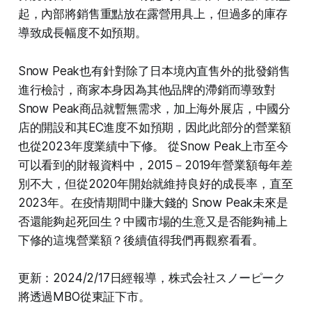
起，內部將銷售重點放在露營用具上，但過多的庫存
導致成長幅度不如預期。
Snow Peak也有針對除了日本境內直售外的批發銷售
進行檢討，商家本身因為其他品牌的滯銷而導致對
Snow Peak商品就暫無需求，加上海外展店，中國分
店的開設和其EC進度不如預期，因此此部分的營業額
也從2023年度業績中下修。 從Snow Peak上市至今
可以看到的財報資料中，2015－2019年營業額每年差
別不大，但從2020年開始就維持良好的成長率，直至
2023年。在疫情期間中賺大錢的 Snow Peak未來是
否還能夠起死回生？中國市場的生意又是否能夠補上
下修的這塊營業額？後續值得我們再觀察看看。
更新：2024/2/17日經報導，株式会社スノーピーク
將透過MBO從東証下市。