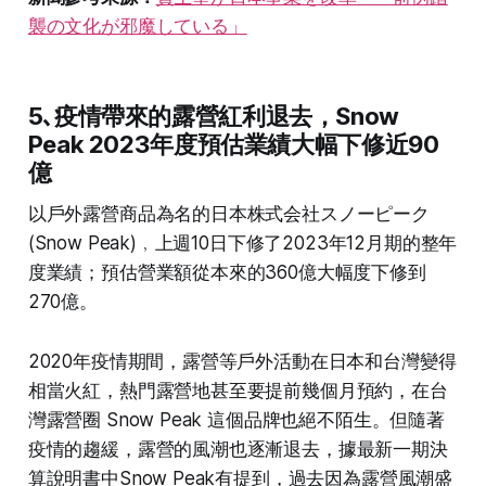
襲の文化が邪魔している」
5､
疫情帶來的露營紅利退去，Snow
Peak 2023年度預估業績大幅下修近90
億
以戶外露營商品為名的日本株式会社スノーピーク
(Snow Peak)﹐上週10日下修了2023年12月期的整年
度業績；預估營業額從本來的360億大幅度下修到
270億。
2020年疫情期間，露營等戶外活動在日本和台灣變得
相當火紅，熱門露營地甚至要提前幾個月預約，在台
灣露營圈 Snow Peak 這個品牌也絕不陌生。但隨著
疫情的趨緩，露營的風潮也逐漸退去，據最新一期決
算說明書中Snow Peak有提到，過去因為露營風潮盛