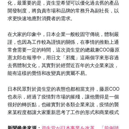
化，最重要的是，資生堂希望可以優化過去舊的產品
開發制度，將負責市場和品牌的常務升為副社長，以
求更快速地應對消費者的需求。
在大家的印象中，日本企業一般較固守傳統，體制嚴
謹，也因為工作較為謹慎的關係，在事情的推動上通
常會需要一定的時間，這次資生堂的總裁兼COO藤原
憲太郎在報導中，用日文「邪魔」這兩個字來形容過
去舊體制文化，其實對於經營近百年的大企業來說，
能有這樣的覺悟和改變真的實屬不易。
日本民眾對於資生堂的表態也都相當支持，藤原COO
也表示，經過了疫情對市場的摧殘，讓他覺得是一個
很好的轉折點，也確實對於各類企業來說，疫情的襲
來某程度都讓大家重新思考了工作的形式和商業模式
新聞參考來源：
資生堂が日本事業を改革 「前例踏