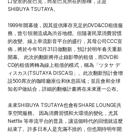
口全景的星巴克，而星巴克所在的那棟，正是
SHIBUYA TSUTAYA。
1999年開幕後，因其提供庫存充足的DVD&CD租借服
務，曾引領潮流成為渋谷地標。但隨著民眾消費習慣
的改變、線上串流影音平台的盛行，其母公司CCC宣
佈，將於今年10月31日做翻新，預計於明年春天重新
開幕。 此次的翻新將停止錄影帶的租借，而DVD和
CD的租借將轉為線上租借的模式，稱為「ツタヤ デ
ィスカス(TSUTAYA DISCAS)」。此次翻新預計會增
設500席次的咖啡廳座位和休息區域；並且會和全球
知名IP做結合，詳細的翻修計畫將在未來逐一公布。
未來SHIBUYA TSUTAYA也會有SHARE LOUNGE共
享空間服務。 因為消費習慣和大環境的變化，尤其
Netflix 等串流平台的普及，讓這個時代的回憶就這麼
結束了。許多日本人是充滿不捨的，但也期待明年開