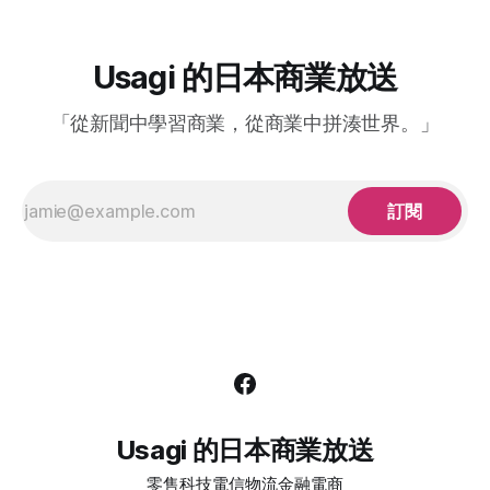
與美國皆出現逾 100% 的年增幅，東南亞也在近年成長曲線中
逐漸抬頭。 排名之外更有意思的，是角色地的區性喜好。特
別是巧克貓（Chococat）這個角色，今年比去年竟然一口氣
Usagi 的日本商業放送
上升二十二名。而其主要受眾正是成長增幅超過100％的歐美
地區。 Hello Kitty 人氣跌出前三，為什麼仍是最會賺的角色？
「從新聞中學習商業，從商業中拼湊世界。」
人氣不等於營收：觸及和「支出喚起」是兩件事
訂閱
Usagi 的日本商業放送
零售
科技
電信
物流
金融
電商