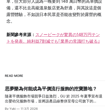
單，但大部分人認為一晚要到 148 萬日幣的高單價設
備，還不比去高級溫泉飯店更為舒適，與其說這是個
露營體驗，不如說日本民眾是否能改變對於露營的概
念。
新聞參考來源：
スノーピークが驚異の148万円テン
トを発表。純利益7割減でも｢業界の常識打ち破る｣
READ MORE
思夢樂為何能成為平價流行服飾的挖寶勝地？
隨著平價服飾市場競爭日益激烈，GU 於 2025 年夏季宣布退
出嬰幼兒服飾市場，並將該產品線整併至母公司旗下的
UNIQLO。促使 GU 做出這項戰略退讓的關鍵原因之一，正是
By Yuki
11 3月 2026