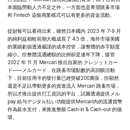
本面臨勞動人力不足之外，一方面也是希望跳蚤市場
和 Fintech 這個商業模式可以有更多的資金流動。
從財報可以看得出來，雖然日本國內 2023 年 7-9 月
的純利益相較前期大概成長了 4.5 倍，海外市場美國
的業績虧損透過嚴謹的成本控管，讓整體的赤字額度
縮小。但整體流通總額的比例卻是連年下降，儘管
2022 年 11 月 Mercari 推出自家的 クレジットカー
ド——メルカード﹐在跳蚤市場點數的高回饋活動
下，目前信用卡的發行量已經突破200萬張，但顯然
還是不足以帶動更多的資進流入 Mercari 跳蚤市場，
所以才推出提供打工資訊的平台，試圖透過提供メル
pay 給与デジタル払い功能提供Mercari內的流通貨幣
作為薪水支付，來推進整個 Cash-in & Cash-out 的循
環。