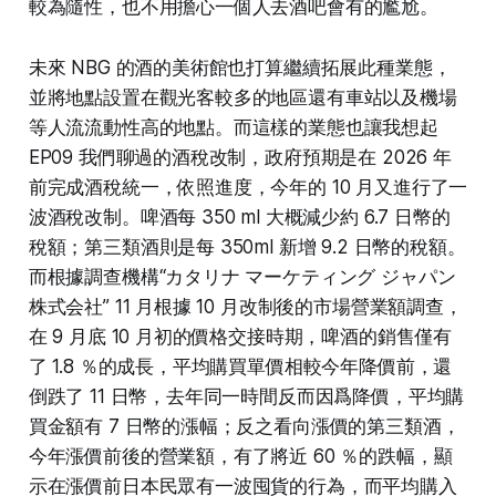
較為隨性，也不用擔心一個人去酒吧會有的尷尬。
未來 NBG 的酒的美術館也打算繼續拓展此種業態，
並將地點設置在觀光客較多的地區還有車站以及機場
等人流流動性高的地點。而這樣的業態也讓我想起
EP09 我們聊過的酒稅改制，政府預期是在 2026 年
前完成酒稅統一，依照進度，今年的 10 月又進行了一
波酒稅改制。啤酒每 350 ml 大概減少約 6.7 日幣的
稅額；第三類酒則是每 350ml 新增 9.2 日幣的稅額。
而根據調查機構“カタリナ マーケティング ジャパン
株式会社” 11 月根據 10 月改制後的市場營業額調查，
在 9 月底 10 月初的價格交接時期，啤酒的銷售僅有
了 1.8 ％的成長，平均購買單價相較今年降價前，還
倒跌了 11 日幣，去年同一時間反而因爲降價，平均購
買金額有 7 日幣的漲幅；反之看向漲價的第三類酒，
今年漲價前後的營業額，有了將近 60 ％的跌幅，顯
示在漲價前日本民眾有一波囤貨的行為，而平均購入