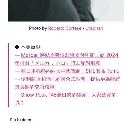
Photo by 
Roberto Cortese
 / 
Unsplash
● 本集重點
—
Mercari 將結合數位薪資支付功能，於 2024
年推出「メルカリ ハロ」打工配對服務
—
在日本強勢的兩大中國電商，SHEIN & Temu
—
便利商店和酒吧的複合式型態，提供更為輕鬆
無負擔的交誼環境
—
Snow Peak 148萬日幣的帳篷，大家會買單
嗎？