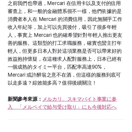
之前我們也帶過，Mercari 在信用卡以及支付的信用
審查上，和一般的金融體系很不一樣，他們依據的是
消費者本人在 Mercari 的消費信用，因此無關乎工作
收入年紀等，加上可以先買後付，吸引了很多年輕
人，事實上 Mercari 也的確希望針對年輕人推出更友
善的服務。這類型的打工求職服務，確實也蠻主打年
輕人，但更多日本人對於這項業務是否可以帶來好的
效益抱持懷疑，在這種求人配對服務上，日本已經有
一個成熟的タイミー平台，匹配率高達90%，
Mercari 或許醉翁之意不在酒，但這樣的服務到底可
以走多遠？綜效能多高？值得後續關注！
新聞參考來源：
メルカリ、スキマバイト事業に参
入 「メルペイで給与受け取り」にも今後対応へ