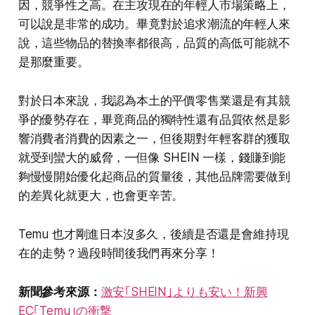
因，競爭性之高。在主攻現在的年輕人市場策略上，
可以說是非常的成功。畢竟對於追求潮流的年輕人來
說，這些物品的替換率都很高，品質的高低可能就不
是那麼重要。
對於日本來說，我認為本土的平價零售業還是有其競
爭的優勢存在，畢竟商品的獨特性還有品質依然是影
響消費者消費的因素之一，但後期對年輕客群的獲取
就受到蠻大的威脅，一但像 SHEIN 一樣，錢賺到能
夠慢慢開始優化起商品的質量後，其他品牌需要做到
的差異化就更大，也會更辛苦。
Temu 也才剛進日本沒多久，後續是否還是會維持現
在的走勢？過段時間後我們再來分享！
新聞參考來源：
激安｢SHEIN｣よりも安い！新興
EC｢Temu｣の衝撃