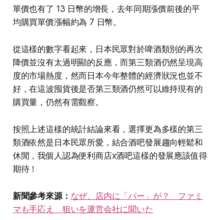
單價也有了 13 日幣的增長，去年同期漲價前後的平
均購買單價漲幅約為 7 日幣。
從這樣的數字看起來，日本民眾對於啤酒類別的再次
降價並沒有太過明顯的反應，而第三類酒仍然呈現高
度的市場熱度，然而日本今年整體的經濟狀況也並不
好，在這波囤貨後是否第三類酒仍然可以維持現有的
購買量，仍然有需觀察。
按照上述這樣的統計結論來看，選擇更為多樣的第三
類酒依然是日本民眾所愛，結合酒吧發展趨向輕鬆和
休閒，我個人認為便利商店x酒吧這樣的發展應該值得
期待！
新聞參考來源：
なぜ、店内に「バー」が？ ファミ
マも手応え 狙いを運営会社に聞いた