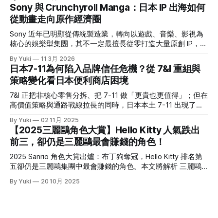
令其備感壓力的強勁對手——しまむら。 這家曾被視為「俗
Sony 與 Crunchyroll Manga：日本 IP 出海如何
氣平價服飾店」的品牌，為什麼能連五年刷新營收？ 乍看し
從動畫走向原作經濟圈
まむら這個名字，可能一時間會不知道它是誰；但如果說到
「思夢樂」，那大家應該就有印象了。台灣思夢樂背後的母公
Sony 近年已明顯從傳統製造業，轉向以遊戲、音樂、影視為
司就是しまむら集團。翻看其最新一期財報(1)，營收已經連創
核心的娛樂型集團，其不一定最擅長從零打造大量原創 IP，但
5 年新高，一年約 6,600 億日幣的規模，直逼無印良品。 在
很擅長透過投資、併購與集團整合，放大既有 IP 的價值。
By Yuki
11 3月 2026
日本 20-30歲女生喜歡的平價品牌調查中，しまむら的排行甚
2021年，Sony 收購美國的 Crunchyroll，並與自家的
日本7-11為何陷入品牌信任危機？從 7&I 重組與
至不輸 UNIQLO。 可以說，現在的しまむら跟我腦海中的「平
Funimation 合併，之後其逐漸成為日本以外最具代表性的動畫
策略變化看日本便利商店困境
價＋基本款」差很多，不只一堆聯名款服飾，版型也沒那麼
串流平台之一。意識到近年動畫粉反哺原作的巨大經濟潛力
「老氣」，重點是價格依然友善。 究竟しまむら是靠著什麼
後，Crunchyroll 在去年 10 月正式於美國與加拿大推出
7&I 正把非核心零售分拆、把 7-11 做「更貴也更值得」；但在
樣的商業模式在競爭激烈的日本服飾品牌中存活？又是靠著什
Crunchyroll Manga。 ◎本文重點 * Sony 近年已明顯轉型為娛
高價值策略與通路戰線拉長的同時，日本本土 7-11 出現了罕
麼樣的經營策略屢屢能夠在日本社群上掀起話題？ 這篇文章
樂型集團，遊戲、音樂、影視等業務已成為核心獲利來源，也
見的焦慮與失速跡象。 結構重組：7&I 的「切割」戰略 2025
將帶大家解析しまむら集團背後的故事。 しまむら到底是一
By Yuki
02 11月 2025
讓它更有能力透過投資、併購與整合，放大既有 IP 的價值。 *
年秋冬商品起，7&I控股旗下的伊藤洋華堂（イトーヨーカ
家什麼樣的公司？
【2025三麗鷗角色大賞】Hello Kitty 人氣跌出
日本 IP 出海雖然常靠動畫打開知名度，但原作端的承接一直
堂）將正式停止與日本服飾大廠 Adastria 的合作，終結短短兩
前三，卻仍是三麗鷗最會賺錢的角色！
不完整；海外很多觀眾看得到動畫，卻接不到正版漫畫，導致
年的策略聯盟。 但早在今年3月，7&I 就已宣布將旗下非便利
熱度停在平台外，甚至流向盜版。 * Crunchyroll Manga 的意
商店相關事業獨立切割，設立新公司「ヨークHD」。伊藤洋
2025 Sanrio 角色大賞出爐：布丁狗奪冠，Hello Kitty 排名第
義，不只是多一個漫畫功能，
華堂即是被切割的核心對象之一，這項舉措被外界解讀為：為
五卻仍是三麗鷗集團中最會賺錢的角色。本文將解析 三麗鷗
了因應加拿大便利商巨頭 ACT（Alimentation Couche-Tard）
(Sanrio)財報，並分析體驗化與數位化如何延長IP角色壽命。
By Yuki
20 10月 2025
可能的收購案，提前做出業務清理與專注本業的佈局。 雖然
今年的三麗鷗角色大賞由布丁狗擠下大耳狗、帕恰狗與酷洛
ACT 最終於6月宣布放棄收購，但
米，拿下冠軍；Hello Kitty 則與去年相同，穩穩待在第五。
Saniro 2025 年 3 月期的合併營收來到 1,449 億日圓，創下近
年新高，營業利益更接近翻倍。區域成長尤其值得注意：歐洲