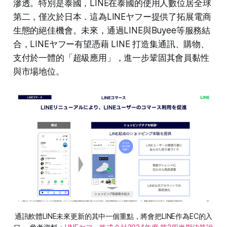
滲透。特別是泰國，LINE在泰國的使用人數位居全球
第二，僅次於日本．這為LINEヤフー提供了拓展電商
生態的絕佳機會。未來，通過LINE與Buyee等服務結
合，LINEヤフー有望憑藉 LINE 打造集通訊、購物、
支付於一體的「超級應用」，進一步鞏固其會員黏性
與市場地位。
通訊軟體LINE未來更新的其中一個重點，將會把LINE作為EC的入