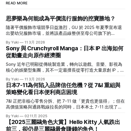
READ MORE
思夢樂為何能成為平價流行服飾的挖寶勝地？
隨著平價服飾市場競爭日益激烈，GU 於 2025 年夏季宣布退
出嬰幼兒服飾市場，並將該產品線整併至母公司旗下的
UNIQLO。促使 GU 做出這項戰略退讓的關鍵原因之一，正是
By Yuki
11 3月 2026
令其備感壓力的強勁對手——しまむら。 這家曾被視為「俗
Sony 與 Crunchyroll Manga：日本 IP 出海如何
氣平價服飾店」的品牌，為什麼能連五年刷新營收？ 乍看し
從動畫走向原作經濟圈
まむら這個名字，可能一時間會不知道它是誰；但如果說到
「思夢樂」，那大家應該就有印象了。台灣思夢樂背後的母公
Sony 近年已明顯從傳統製造業，轉向以遊戲、音樂、影視為
司就是しまむら集團。翻看其最新一期財報(1)，營收已經連創
核心的娛樂型集團，其不一定最擅長從零打造大量原創 IP，但
5 年新高，一年約 6,600 億日幣的規模，直逼無印良品。 在
很擅長透過投資、併購與集團整合，放大既有 IP 的價值。
By Yuki
11 3月 2026
日本 20-30歲女生喜歡的平價品牌調查中，しまむら的排行甚
2021年，Sony 收購美國的 Crunchyroll，並與自家的
日本7-11為何陷入品牌信任危機？從 7&I 重組與
至不輸 UNIQLO。 可以說，現在的しまむら跟我腦海中的「平
Funimation 合併，之後其逐漸成為日本以外最具代表性的動畫
策略變化看日本便利商店困境
價＋基本款」差很多，不只一堆聯名款服飾，版型也沒那麼
串流平台之一。意識到近年動畫粉反哺原作的巨大經濟潛力
「老氣」，重點是價格依然友善。 究竟しまむら是靠著什麼
後，Crunchyroll 在去年 10 月正式於美國與加拿大推出
7&I 正把非核心零售分拆、把 7-11 做「更貴也更值得」；但在
樣的商業模式在競爭激烈的日本服飾品牌中存活？又是靠著什
Crunchyroll Manga。 ◎本文重點 * Sony 近年已明顯轉型為娛
高價值策略與通路戰線拉長的同時，日本本土 7-11 出現了罕
麼樣的經營策略屢屢能夠在日本社群上掀起話題？ 這篇文章
樂型集團，遊戲、音樂、影視等業務已成為核心獲利來源，也
見的焦慮與失速跡象。 結構重組：7&I 的「切割」戰略 2025
將帶大家解析しまむら集團背後的故事。 しまむら到底是一
By Yuki
02 11月 2025
讓它更有能力透過投資、併購與整合，放大既有 IP 的價值。 *
年秋冬商品起，7&I控股旗下的伊藤洋華堂（イトーヨーカ
家什麼樣的公司？
【2025三麗鷗角色大賞】Hello Kitty 人氣跌出
日本 IP 出海雖然常靠動畫打開知名度，但原作端的承接一直
堂）將正式停止與日本服飾大廠 Adastria 的合作，終結短短兩
前三，卻仍是三麗鷗最會賺錢的角色！
不完整；海外很多觀眾看得到動畫，卻接不到正版漫畫，導致
年的策略聯盟。 但早在今年3月，7&I 就已宣布將旗下非便利