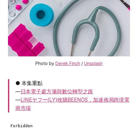
Photo by 
Derek Finch
 / 
Unsplash
● 本集重點
—
日本電子處方箋與數位轉型之路
—
LINEヤフー(LY)收購BEENOS，加速佈局跨境電
商市場