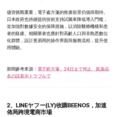
儘管挑戰重重，電子處方箋的推廣前景仍值得期待。
日本政府也持續提供技術支持試圖來降低導入門檻，
並加強對數據安全的保障措施，以消除醫療機構和患
者的疑慮。相關業者也應針對高齡人口與非熟悉數位
化群體，設計更易用的操作界面與服務流程，提升使
用體驗。
新聞參考來源：
電子処方箋、24日まで停止 医薬品
名の誤表示トラブルで
2、LINEヤフー(LY)收購BEENOS，加速
佈局跨境電商市場