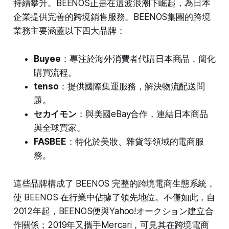
持續攀升。BEENOS正是在這波浪潮下崛起，為日本
企業提供完善的跨境銷售服務。BEENOS集團的跨境
業務主要涵蓋以下四大品牌：
Buyee
：專注於海外消費者代購日本商品，簡化
購買流程。
tenso
：提供國際集運服務，解決物流配送問
題。
セカイモン
：與美國eBay合作，連結日本商品
與全球買家。
FASBEE
：特化於美妝、雜貨等領域的電商服
務。
這些品牌構成了 BEENOS 完整的跨境電商生態系統，
使 BEENOS 在行業中佔據了領先地位。不僅如此，自
2012年起，BEENOS便與Yahoo!オークション建立合
作關係；2019年又攜手Mercari，可見其在跨境電商