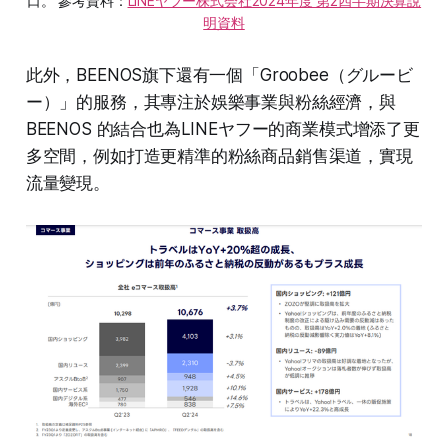
口。 參考資料：
LINEヤフー株式会社2024年度 第2四半期決算說
明資料
此外，BEENOS旗下還有一個「Groobee（グルービ
ー）」的服務，其專注於娛樂事業與粉絲經濟，與
BEENOS 的結合也為LINEヤフー的商業模式增添了更
多空間，例如打造更精準的粉絲商品銷售渠道，實現
流量變現。