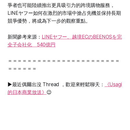
爭者也可能陸續推出更具吸引力的跨境購物服務，
LINEヤフー如何在激烈的市場中搶占先機並保持長期
競爭優勢，將成為下一步的觀察重點。
新聞參考來源：
LINEヤフー、越境ECのBEENOSを完
全子会社化 540億円
＝＝＝＝＝＝＝＝＝＝＝＝＝＝＝＝＝＝＝＝＝＝＝
＝＝＝＝＝＝
▶最近偶爾出沒 Thread ，歡迎來輕鬆聊天：
《Usagi
的日本商業放送》
😉