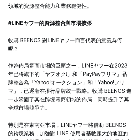
領域的資源整合能力和業務穩健性。
#LINEヤフー的資源整合與市場擴張
收購 BEENOS 對LINEヤフー而言代表的意義為何
呢？
作為佈局電商市場的巨頭之一，LINEヤフー在2023
年已將旗下的「ヤフオク!」和「PayPayフリマ」品
牌整合為「Yahoo!オークション」和「Yahoo!フリ
マ」，已逐漸在推行品牌統一戰略。收購 BEENOS 進
一步鞏固了其在跨境電商領域的佈局，同時提升了其
全球市場競爭力。
特別是在東南亞市場，LINEヤフー將借助 BEENOS
的跨境業務，加強對 LINE 使用者基數龐大的地區的