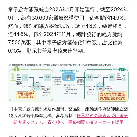
電子處方箋系統自2023年1月開始運行，截至2024年
9月，約有30,609家醫療機構使用，佔全體的14.6%。
然而，醫院的導入率僅1.9%，診所4.8%，藥局稍高，
達44.6%。截至2024年11月，總計發行的處方箋約
7,500萬張，其中電子處方箋僅佔11萬張，占比僅為
0.15%，顯示其普及率遠未達預期。
日本電子處方籤系統運作邏輯。藥品以一組編號作為醫師開立藥
物以及終端藥局識別碼。參考資料：
医薬品名の誤表示受け電子
処方箋システム一斉点検へ、医療機関がダミーコード誤用