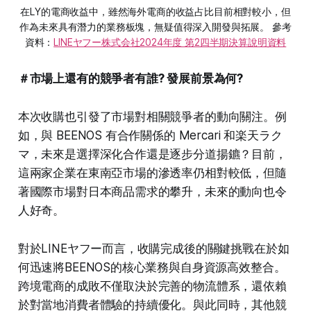
在LY的電商收益中，雖然海外電商的收益占比目前相對較小，但
作為未來具有潛力的業務板塊，無疑值得深入開發與拓展。 參考
資料：
LINEヤフー株式会社2024年度 第2四半期決算說明資料
＃市場上還有的競爭者有誰? 發展前景為何?
本次收購也引發了市場對相關競爭者的動向關注。例
如，與 BEENOS 有合作關係的 Mercari 和楽天ラク
マ，未來是選擇深化合作還是逐步分道揚鑣？目前，
這兩家企業在東南亞市場的滲透率仍相對較低，但隨
著國際市場對日本商品需求的攀升，未來的動向也令
人好奇。
對於LINEヤフー而言，收購完成後的關鍵挑戰在於如
何迅速將BEENOS的核心業務與自身資源高效整合。
跨境電商的成敗不僅取決於完善的物流體系，還依賴
於對當地消費者體驗的持續優化。與此同時，其他競