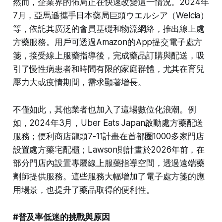
然而，企業界的佈局正在快速改變這一情況。2024年
7月，亞馬遜攜手日本藥局巨頭ウエルシア（Welcia）
等，依託其廣泛的會員基礎和物流網絡，推出線上處
方藥服務。用戶可透過Amazon的App提交電子處方
箋，接受線上服藥指導後，完成藥品訂購與配送，吸
引了慢性病患者和時間有限的家庭群體，尤其在育兒
壓力大或疫情期間，需求顯著增長。
不僅如此，其他業者也加入了這場數位化浪潮。例
如，2024年3月，Uber Eats Japan啟動處方藥配送
服務；便利商店龍頭7-11計畫在首都圈1000多家門店
設置處方藥宅配櫃；Lawson則計畫於2026年前，在
部分門店內設置專屬線上服藥指導空間，透過遠端藥
劑師提供服務。這些服務大幅增加了電子處方箋的應
用場景，也提升了藥品取得的便利性。
#普及率低迷的挑戰與原因