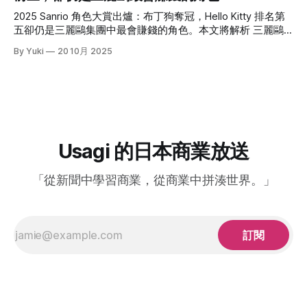
熱度停在平台外，甚至流向盜版。 * Crunchyroll Manga 的意
商店相關事業獨立切割，設立新公司「ヨークHD」。伊藤洋
2025 Sanrio 角色大賞出爐：布丁狗奪冠，Hello Kitty 排名第
義，不只是多一個漫畫功能，
華堂即是被切割的核心對象之一，這項舉措被外界解讀為：為
五卻仍是三麗鷗集團中最會賺錢的角色。本文將解析 三麗鷗
了因應加拿大便利商巨頭 ACT（Alimentation Couche-Tard）
(Sanrio)財報，並分析體驗化與數位化如何延長IP角色壽命。
By Yuki
20 10月 2025
可能的收購案，提前做出業務清理與專注本業的佈局。 雖然
今年的三麗鷗角色大賞由布丁狗擠下大耳狗、帕恰狗與酷洛
ACT 最終於6月宣布放棄收購，但
米，拿下冠軍；Hello Kitty 則與去年相同，穩穩待在第五。
Saniro 2025 年 3 月期的合併營收來到 1,449 億日圓，創下近
年新高，營業利益更接近翻倍。區域成長尤其值得注意：歐洲
與美國皆出現逾 100% 的年增幅，東南亞也在近年成長曲線中
逐漸抬頭。 排名之外更有意思的，是角色地的區性喜好。特
別是巧克貓（Chococat）這個角色，今年比去年竟然一口氣
Usagi 的日本商業放送
上升二十二名。而其主要受眾正是成長增幅超過100％的歐美
地區。 Hello Kitty 人氣跌出前三，為什麼仍是最會賺的角色？
「從新聞中學習商業，從商業中拼湊世界。」
人氣不等於營收：觸及和「支出喚起」是兩件事
訂閱