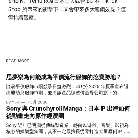
SHEIN、Temu 以及日本三大綜合 EC 在 TikTok
Shop 所帶來的衝擊下，又會帶來多大連鎖效應？值
得持續觀察。
READ MORE
思夢樂為何能成為平價流行服飾的挖寶勝地？
隨著平價服飾市場競爭日益激烈，GU 於 2025 年夏季宣布退
出嬰幼兒服飾市場，並將該產品線整併至母公司旗下的
UNIQLO。促使 GU 做出這項戰略退讓的關鍵原因之一，正是
By Yuki
11 3月 2026
令其備感壓力的強勁對手——しまむら。 這家曾被視為「俗
Sony 與 Crunchyroll Manga：日本 IP 出海如何
氣平價服飾店」的品牌，為什麼能連五年刷新營收？ 乍看し
從動畫走向原作經濟圈
まむら這個名字，可能一時間會不知道它是誰；但如果說到
「思夢樂」，那大家應該就有印象了。台灣思夢樂背後的母公
Sony 近年已明顯從傳統製造業，轉向以遊戲、音樂、影視為
司就是しまむら集團。翻看其最新一期財報(1)，營收已經連創
核心的娛樂型集團，其不一定最擅長從零打造大量原創 IP，但
5 年新高，一年約 6,600 億日幣的規模，直逼無印良品。 在
很擅長透過投資、併購與集團整合，放大既有 IP 的價值。