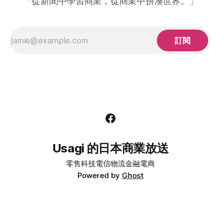
「從新聞中學習商業，從商業中拼湊世界。」
人氣不等於營收：觸及和「支出喚起」是兩件事
訂閱
Usagi 的日本商業放送
零售
科技
電信
物流
金融
電商
Powered by
Ghost