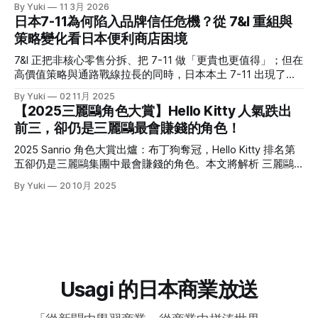
By Yuki
11 3月 2026
日本 20-30歲女生喜歡的平價品牌調查中，しまむら的排行甚
2021年，Sony 收購美國的 Crunchyroll，並與自家的
日本7-11為何陷入品牌信任危機？從 7&I 重組與
至不輸 UNIQLO。 可以說，現在的しまむら跟我腦海中的「平
Funimation 合併，之後其逐漸成為日本以外最具代表性的動畫
策略變化看日本便利商店困境
價＋基本款」差很多，不只一堆聯名款服飾，版型也沒那麼
串流平台之一。意識到近年動畫粉反哺原作的巨大經濟潛力
「老氣」，重點是價格依然友善。 究竟しまむら是靠著什麼
後，Crunchyroll 在去年 10 月正式於美國與加拿大推出
7&I 正把非核心零售分拆、把 7-11 做「更貴也更值得」；但在
樣的商業模式在競爭激烈的日本服飾品牌中存活？又是靠著什
Crunchyroll Manga。 ◎本文重點 * Sony 近年已明顯轉型為娛
高價值策略與通路戰線拉長的同時，日本本土 7-11 出現了罕
麼樣的經營策略屢屢能夠在日本社群上掀起話題？ 這篇文章
樂型集團，遊戲、音樂、影視等業務已成為核心獲利來源，也
見的焦慮與失速跡象。 結構重組：7&I 的「切割」戰略 2025
將帶大家解析しまむら集團背後的故事。 しまむら到底是一
By Yuki
02 11月 2025
讓它更有能力透過投資、併購與整合，放大既有 IP 的價值。 *
年秋冬商品起，7&I控股旗下的伊藤洋華堂（イトーヨーカ
家什麼樣的公司？
【2025三麗鷗角色大賞】Hello Kitty 人氣跌出
日本 IP 出海雖然常靠動畫打開知名度，但原作端的承接一直
堂）將正式停止與日本服飾大廠 Adastria 的合作，終結短短兩
前三，卻仍是三麗鷗最會賺錢的角色！
不完整；海外很多觀眾看得到動畫，卻接不到正版漫畫，導致
年的策略聯盟。 但早在今年3月，7&I 就已宣布將旗下非便利
熱度停在平台外，甚至流向盜版。 * Crunchyroll Manga 的意
商店相關事業獨立切割，設立新公司「ヨークHD」。伊藤洋
2025 Sanrio 角色大賞出爐：布丁狗奪冠，Hello Kitty 排名第
義，不只是多一個漫畫功能，
華堂即是被切割的核心對象之一，這項舉措被外界解讀為：為
五卻仍是三麗鷗集團中最會賺錢的角色。本文將解析 三麗鷗
了因應加拿大便利商巨頭 ACT（Alimentation Couche-Tard）
(Sanrio)財報，並分析體驗化與數位化如何延長IP角色壽命。
By Yuki
20 10月 2025
可能的收購案，提前做出業務清理與專注本業的佈局。 雖然
今年的三麗鷗角色大賞由布丁狗擠下大耳狗、帕恰狗與酷洛
ACT 最終於6月宣布放棄收購，但
米，拿下冠軍；Hello Kitty 則與去年相同，穩穩待在第五。
Saniro 2025 年 3 月期的合併營收來到 1,449 億日圓，創下近
年新高，營業利益更接近翻倍。區域成長尤其值得注意：歐洲
與美國皆出現逾 100% 的年增幅，東南亞也在近年成長曲線中
逐漸抬頭。 排名之外更有意思的，是角色地的區性喜好。特
別是巧克貓（Chococat）這個角色，今年比去年竟然一口氣
Usagi 的日本商業放送
上升二十二名。而其主要受眾正是成長增幅超過100％的歐美
地區。 Hello Kitty 人氣跌出前三，為什麼仍是最會賺的角色？