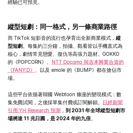
經驗已可預見。
縱型短劇：同一格式，另一條商業路徑
而 TikTok 短影音的流行也孕育出全新商業模式，
縱
型短劇
。每集約三分鐘，拍攝、觀看皆以手機直式為
核心，劇情常見戀愛、復仇等高張力題材。GOKKO
的《POPCORN》、
NTT Docomo 與吉本興業合資的
《FANY:D》
、以及 emole 的《BUMP》都在搶佔市
場。
這些平台依循著韓國 Webtoon 條漫的變現模式：數
集免費試閱，之後採單集付費或訂閱解鎖。
日經新聞
引用 YH Research 預測
，
到 2031 年全球縱型短劇市
場將達 11 兆日圓，是 2024 年的九倍
。