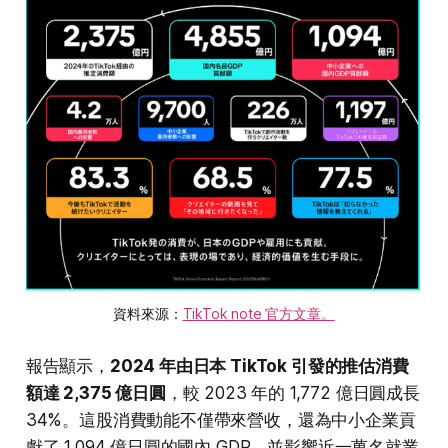
資料來源：
TikTok note 官方文章。
報告顯示，
2024 年由日本 TikTok 引發的推估消費
額達 2,375 億日圓
，較 2023 年的 1,772 億日圓成長
34%。這股消費動能不僅帶來營收，還為中小企業貢
獻了 1,094 億日圓的國內 GDP，並影響近一萬名就業