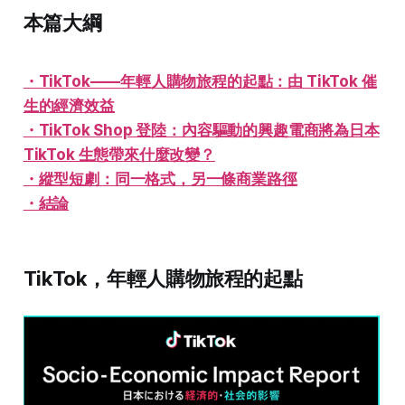
本篇大綱
・TikTok——年輕人購物旅程的起點：由 TikTok 催
生的經濟效益
・TikTok Shop 登陸：內容驅動的興趣電商將為日本
TikTok 生態帶來什麼改變？
・縱型短劇：同一格式，另一條商業路徑
・結論
TikTok，年輕人購物旅程的起點