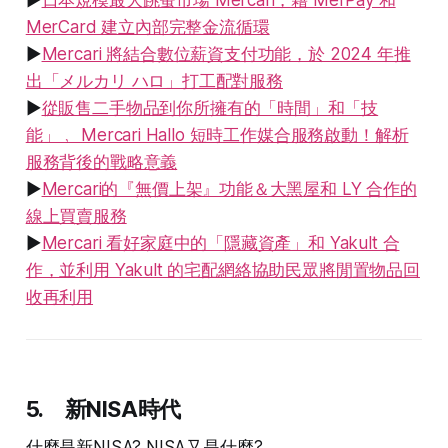
MerCard 建立內部完整金流循環
▶
Mercari 將結合數位薪資支付功能，於 2024 年推
出「メルカリ ハロ」打工配對服務
▶
從販售二手物品到你所擁有的「時間」和「技
能」﹐ Mercari Hallo 短時工作媒合服務啟動！解析
服務背後的戰略意義
▶
Mercari的『無價上架』功能＆大黑屋和 LY 合作的
線上買賣服務
▶
Mercari 看好家庭中的「隱藏資產」和 Yakult 合
作，並利用 Yakult 的宅配網絡協助民眾將閒置物品回
收再利用
5. 新NISA時代
什麼是新NISA? NISA又是什麼?