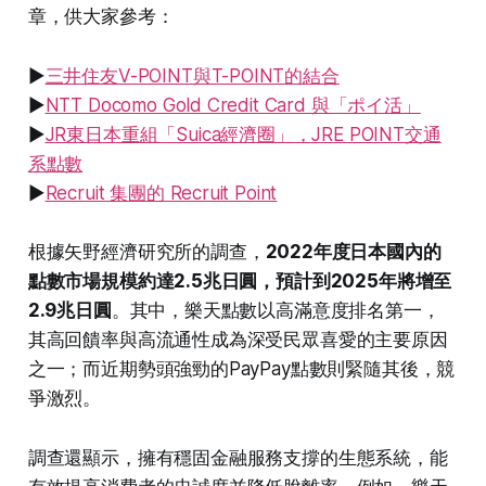
章，供大家參考：
▶
三井住友V-POINT與T-POINT的結合
▶
NTT Docomo Gold Credit Card 與「ポイ活」
▶
JR東日本重組「Suica經濟圈」，JRE POINT交通
系點數
▶
Recruit 集團的 Recruit Point
根據矢野經濟研究所的調查，
2022年度日本國內的
點數市場規模約達2.5兆日圓，預計到2025年將增至
2.9兆日圓
。其中，樂天點數以高滿意度排名第一，
其高回饋率與高流通性成為深受民眾喜愛的主要原因
之一；而近期勢頭強勁的PayPay點數則緊隨其後，競
爭激烈。
調查還顯示，擁有穩固金融服務支撐的生態系統，能