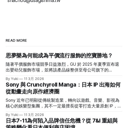
shachou@usagishima.tw
READ MORE
思夢樂為何能成為平價流行服飾的挖寶勝地？
隨著平價服飾市場競爭日益激烈，GU 於 2025 年夏季宣布退
出嬰幼兒服飾市場，並將該產品線整併至母公司旗下的
UNIQLO。促使 GU 做出這項戰略退讓的關鍵原因之一，正是
By Yuki
11 3月 2026
令其備感壓力的強勁對手——しまむら。 這家曾被視為「俗
Sony 與 Crunchyroll Manga：日本 IP 出海如何
氣平價服飾店」的品牌，為什麼能連五年刷新營收？ 乍看し
從動畫走向原作經濟圈
まむら這個名字，可能一時間會不知道它是誰；但如果說到
「思夢樂」，那大家應該就有印象了。台灣思夢樂背後的母公
Sony 近年已明顯從傳統製造業，轉向以遊戲、音樂、影視為
司就是しまむら集團。翻看其最新一期財報(1)，營收已經連創
核心的娛樂型集團，其不一定最擅長從零打造大量原創 IP，但
5 年新高，一年約 6,600 億日幣的規模，直逼無印良品。 在
很擅長透過投資、併購與集團整合，放大既有 IP 的價值。
By Yuki
11 3月 2026
日本 20-30歲女生喜歡的平價品牌調查中，しまむら的排行甚
2021年，Sony 收購美國的 Crunchyroll，並與自家的
日本7-11為何陷入品牌信任危機？從 7&I 重組與
至不輸 UNIQLO。 可以說，現在的しまむら跟我腦海中的「平
Funimation 合併，之後其逐漸成為日本以外最具代表性的動畫
策略變化看日本便利商店困境
價＋基本款」差很多，不只一堆聯名款服飾，版型也沒那麼