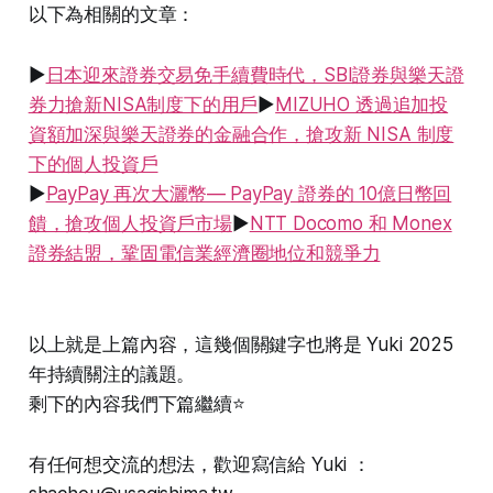
以下為相關的文章：
▶
日本迎來證券交易免手續費時代，SBI證券與樂天證
券力搶新NISA制度下的用戶
▶
MIZUHO 透過追加投
資額加深與樂天證券的金融合作，搶攻新 NISA 制度
下的個人投資戶
▶
PayPay 再次大灑幣— PayPay 證券的 10億日幣回
饋，搶攻個人投資戶市場
▶
NTT Docomo 和 Monex
證券結盟，鞏固電信業經濟圈地位和競爭力
以上就是上篇內容，這幾個關鍵字也將是 Yuki 2025
年持續關注的議題。
剩下的內容我們下篇繼續⭐️
有任何想交流的想法，歡迎寫信給 Yuki ：