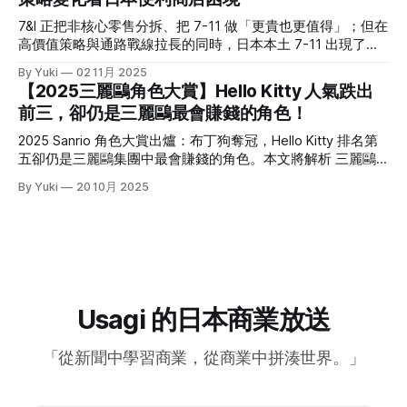
串流平台之一。意識到近年動畫粉反哺原作的巨大經濟潛力
「老氣」，重點是價格依然友善。 究竟しまむら是靠著什麼
後，Crunchyroll 在去年 10 月正式於美國與加拿大推出
7&I 正把非核心零售分拆、把 7-11 做「更貴也更值得」；但在
樣的商業模式在競爭激烈的日本服飾品牌中存活？又是靠著什
Crunchyroll Manga。 ◎本文重點 * Sony 近年已明顯轉型為娛
高價值策略與通路戰線拉長的同時，日本本土 7-11 出現了罕
麼樣的經營策略屢屢能夠在日本社群上掀起話題？ 這篇文章
樂型集團，遊戲、音樂、影視等業務已成為核心獲利來源，也
見的焦慮與失速跡象。 結構重組：7&I 的「切割」戰略 2025
將帶大家解析しまむら集團背後的故事。 しまむら到底是一
By Yuki
02 11月 2025
讓它更有能力透過投資、併購與整合，放大既有 IP 的價值。 *
年秋冬商品起，7&I控股旗下的伊藤洋華堂（イトーヨーカ
家什麼樣的公司？
【2025三麗鷗角色大賞】Hello Kitty 人氣跌出
日本 IP 出海雖然常靠動畫打開知名度，但原作端的承接一直
堂）將正式停止與日本服飾大廠 Adastria 的合作，終結短短兩
前三，卻仍是三麗鷗最會賺錢的角色！
不完整；海外很多觀眾看得到動畫，卻接不到正版漫畫，導致
年的策略聯盟。 但早在今年3月，7&I 就已宣布將旗下非便利
熱度停在平台外，甚至流向盜版。 * Crunchyroll Manga 的意
商店相關事業獨立切割，設立新公司「ヨークHD」。伊藤洋
2025 Sanrio 角色大賞出爐：布丁狗奪冠，Hello Kitty 排名第
義，不只是多一個漫畫功能，
華堂即是被切割的核心對象之一，這項舉措被外界解讀為：為
五卻仍是三麗鷗集團中最會賺錢的角色。本文將解析 三麗鷗
了因應加拿大便利商巨頭 ACT（Alimentation Couche-Tard）
(Sanrio)財報，並分析體驗化與數位化如何延長IP角色壽命。
By Yuki
20 10月 2025
可能的收購案，提前做出業務清理與專注本業的佈局。 雖然
今年的三麗鷗角色大賞由布丁狗擠下大耳狗、帕恰狗與酷洛
ACT 最終於6月宣布放棄收購，但
米，拿下冠軍；Hello Kitty 則與去年相同，穩穩待在第五。
Saniro 2025 年 3 月期的合併營收來到 1,449 億日圓，創下近
年新高，營業利益更接近翻倍。區域成長尤其值得注意：歐洲
與美國皆出現逾 100% 的年增幅，東南亞也在近年成長曲線中
逐漸抬頭。 排名之外更有意思的，是角色地的區性喜好。特
別是巧克貓（Chococat）這個角色，今年比去年竟然一口氣
Usagi 的日本商業放送
上升二十二名。而其主要受眾正是成長增幅超過100％的歐美
地區。 Hello Kitty 人氣跌出前三，為什麼仍是最會賺的角色？
「從新聞中學習商業，從商業中拼湊世界。」
人氣不等於營收：觸及和「支出喚起」是兩件事