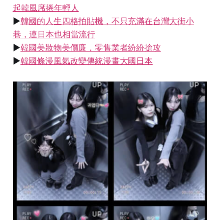
起韓風席捲年輕人
▶
韓國的人生四格拍貼機，不只充滿在台灣大街小
巷，連日本也相當流行
▶
韓國美妝物美價廉，零售業者紛紛搶攻
▶
韓國條漫風氣改變傳統漫畫大國日本